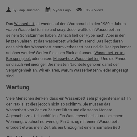
By Jaap Huisman
5 years ago
13567 Views
Das
Wasserbett
ist wieder auf dem Vormarsch. In den 1980er Jahren
waren Wasserbetten hip und sexy. Jeder wollte ein Wasserbett in
seinem Schlafzimmer haben. Danach ließ der Hype nach. Aber in den
letzten Jahren ist das Wasserbett wieder im Trend. Das liegt daran,
dass sich das Wasserbett enorm verbessert hat und die Designs immer
schöner werden! Werfen Sie einen Blick auf unsere
Wasserbetten im
Boxspringlook
oder unsere
Massivholz-Wasserbetten
. Und die Preise
sind auch viel niedriger. Die meisten Nachteile gehören damit der
Vergangenheit an. Wir erklären, warum Wasserbetten wieder angesagt
sind.
Wartung
Viele Menschen denken, dass ein Wasserbett sehr pflegeintensiv ist. In
der Praxis ist dies jedoch nicht so schlimm. Sie müssen das
Wasserbett von Zeit zu Zeit entlüften und alle sechs Monate
Algenschutzmittel nachfüllen. Ein Wasserwechsel ist nur bei einem
Wohnungswechsel notwendig. Ein Umzug mit einem Wasserbett
erfordert etwas mehr Zeit als ein Umzug mit einem normalen Bett.