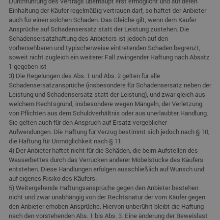
Durchführung des Vertrags überhaupt erst ermöglicht und auf deren
Einhaltung der Käufer regelmäßig vertrauen darf, so haftet der Anbieter
auch für einen solchen Schaden. Das Gleiche gilt, wenn dem Käufer
Ansprüche auf Schadensersatz statt der Leistung zustehen. Die
Schadensersatzhaftung des Anbieters ist jedoch auf den
vorhersehbaren und typischerweise eintretenden Schaden begrenzt,
soweit nicht zugleich ein weiterer Fall zwingender Haftung nach Absatz
1 gegeben ist
3) Die Regelungen des Abs. 1 und Abs. 2 gelten für alle
Schadensersatzansprüche (insbesondere für Schadensersatz neben der
Leistung und Schadensersatz statt der Leistung), und zwar gleich aus
welchem Rechtsgrund, insbesondere wegen Mängeln, der Verletzung
von Pflichten aus dem Schuldverhältnis oder aus unerlaubter Handlung.
Sie gelten auch für den Anspruch auf Ersatz vergeblicher
Aufwendungen. Die Haftung für Verzug bestimmt sich jedoch nach § 10,
die Haftung für Unmöglichkeit nach § 11.
4) Der Anbieter haftet nicht für die Schäden, die beim Aufstellen des
Wasserbettes durch das Verrücken anderer Möbelstücke des Käufers
entstehen. Diese Handlungen erfolgen ausschließlich auf Wunsch und
auf eigenes Risiko des Käufers.
5) Weitergehende Haftungsansprüche gegen den Anbieter bestehen
nicht und zwar unabhängig von der Rechtsnatur der vom Käufer gegen
den Anbieter erhoben Ansprüche. Hiervon unberührt bleibt die Haftung
nach den vorstehenden Abs. 1 bis Abs. 3. Eine änderung der Beweislast