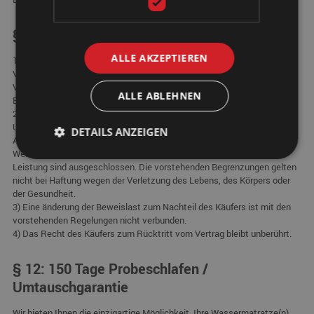
§ 11 Haftung für Unmöglichkeit
ALLE AKZEPTIEREN
1) Der Anbieter haftet bei Unmöglichkeit der Leistung in Fällen des
Vorsatzes oder der groben Fahrlässigkeit des Anbieters oder eines
Vertreters oder Erfüllungsgehilfen nach den gesetzlichen
ALLE ABLEHNEN
Bestimmungen.
2) Außerhalb der Fälle des Abs. 1 wird die Haftung des Anbieters wegen
Unmöglichkeit auf Schadensersatz und auf Ersatz vergeblicher
DETAILS ANZEIGEN
Aufwendungen auf insgesamt 25 % des Wertes der Leistung begrenzt.
Weitergehende Ansprüche des Käufers wegen Unmöglichkeit der
Leistung sind ausgeschlossen. Die vorstehenden Begrenzungen gelten
nicht bei Haftung wegen der Verletzung des Lebens, des Körpers oder
der Gesundheit.
3) Eine änderung der Beweislast zum Nachteil des Käufers ist mit den
vorstehenden Regelungen nicht verbunden.
4) Das Recht des Käufers zum Rücktritt vom Vertrag bleibt unberührt.
§ 12: 150 Tage Probeschlafen /
Umtauschgarantie
Wir bieten Ihnen die einzigartige Möglichkeit, Ihre Wassermatratze(n)