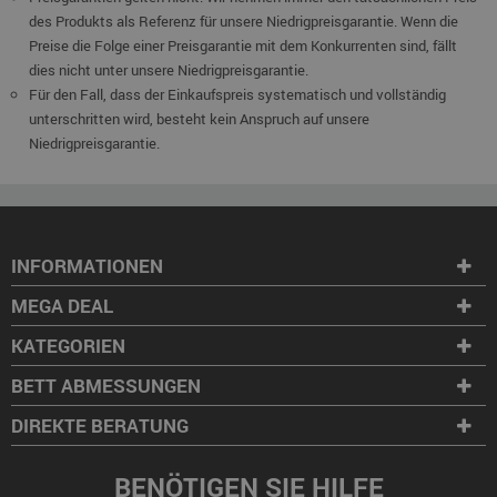
des Produkts als Referenz für unsere Niedrigpreisgarantie. Wenn die
Preise die Folge einer Preisgarantie mit dem Konkurrenten sind, fällt
dies nicht unter unsere Niedrigpreisgarantie.
Für den Fall, dass der Einkaufspreis systematisch und vollständig
unterschritten wird, besteht kein Anspruch auf unsere
Niedrigpreisgarantie.
INFORMATIONEN
MEGA DEAL
KATEGORIEN
BETT ABMESSUNGEN
DIREKTE BERATUNG
BENÖTIGEN SIE HILFE