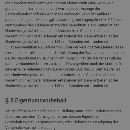
als 2 Wochen nach dem vereinbarten Liefertermin oder, wenn kein
genauer Liefertermin vereinbart war, nach der Anzeige der
Versandbereitschaft des Anbieters verzögert, kann der Anbieter
pauschal für jeden Monat, ggf. zeitanteilig, ein Lagergeld i.H.v. 0,5 % des
Nettopreises des Liefergegenstandes berechnen. Dem Käufer ist der
Nachweis gestattet, dass dem Anbieter kein Schaden oder ein
wesentlich niedrigerer Schaden entstanden ist. Dem Anbieter ist der
Nachweis gestattet, dass ein höherer Schaden entstanden ist.
3) Ist am vereinbarten Liefertermin unter der vereinbarten Lieferadresse
niemand anzutreffen oder ist die Ablieferung der Ware aus anderen, vom
Käufer verschuldeten Gründen nicht möglich, hat der Käufer sämtliche
damit verbundene Kosten zu tragen. Dazu gehören auch die Kosten für
eine erneute Anlieferung und Lagerkosten i.S.d. Abs. 5. Dem Käufer ist
der Nachweis gestattet, dass dem Anbieter kein Schaden oder ein
wesentlich niedrigerer Schaden entstanden ist. Dem Anbieter ist der
Nachweis gestattet, dass ein höherer Schaden entstanden ist.
§ 5 Eigentumsvorbehalt
Die gelieferte Ware bleibt bis zur Erfüllung sämtlicher Forderungen des
Anbieters aus dem Vertragsverhältnis dessen Eigentum
(Vorbehaltsware). Verpfändung und/oder Sicherheitsübereignung der
Vorbehaltsware ist unzulässig.