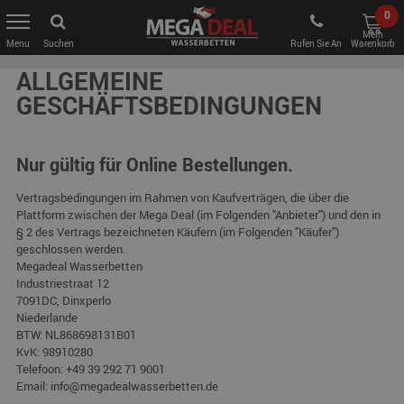
0
Mein
Suchen
Rufen Sie An
Warenkorb
ALLGEMEINE
GESCHÄFTSBEDINGUNGEN
Nur gültig für Online Bestellungen.
Vertragsbedingungen im Rahmen von Kaufverträgen, die über die
Plattform zwischen der Mega Deal (im Folgenden "Anbieter") und den in
§ 2 des Vertrags bezeichneten Käufern (im Folgenden "Käufer")
geschlossen werden.
Megadeal Wasserbetten
Industriestraat 12
7091DC, Dinxperlo
Niederlande
BTW:
NL868698131B01
KvK:
98910280
Telefoon: +49 39 292 71 9001
Email:
info@megadealwasserbetten.de