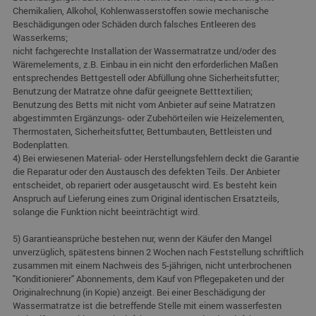
Chemikalien, Alkohol, Kohlenwasserstoffen sowie mechanische
Beschädigungen oder Schäden durch falsches Entleeren des
Wasserkerns;
nicht fachgerechte Installation der Wassermatratze und/oder des
Wäremelements, z.B. Einbau in ein nicht den erforderlichen Maßen
entsprechendes Bettgestell oder Abfüllung ohne Sicherheitsfutter;
Benutzung der Matratze ohne dafür geeignete Betttextilien;
Benutzung des Betts mit nicht vom Anbieter auf seine Matratzen
abgestimmten Ergänzungs- oder Zubehörteilen wie Heizelementen,
Thermostaten, Sicherheitsfutter, Bettumbauten, Bettleisten und
Bodenplatten.
4) Bei erwiesenen Material- oder Herstellungsfehlern deckt die Garantie
die Reparatur oder den Austausch des defekten Teils. Der Anbieter
entscheidet, ob repariert oder ausgetauscht wird. Es besteht kein
Anspruch auf Lieferung eines zum Original identischen Ersatzteils,
solange die Funktion nicht beeinträchtigt wird.
5) Garantieansprüche bestehen nur, wenn der Käufer den Mangel
unverzüglich, spätestens binnen 2 Wochen nach Feststellung schriftlich
zusammen mit einem Nachweis des 5-jährigen, nicht unterbrochenen
"Konditionierer" Abonnements, dem Kauf von Pflegepaketen und der
Originalrechnung (in Kopie) anzeigt. Bei einer Beschädigung der
Wassermatratze ist die betreffende Stelle mit einem wasserfesten