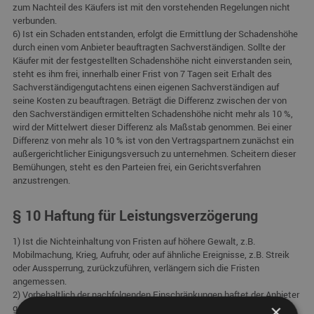
zum Nachteil des Käufers ist mit den vorstehenden Regelungen nicht
verbunden.
6) Ist ein Schaden entstanden, erfolgt die Ermittlung der Schadenshöhe
durch einen vom Anbieter beauftragten Sachverständigen. Sollte der
Käufer mit der festgestellten Schadenshöhe nicht einverstanden sein,
steht es ihm frei, innerhalb einer Frist von 7 Tagen seit Erhalt des
Sachverständigengutachtens einen eigenen Sachverständigen auf
seine Kosten zu beauftragen. Beträgt die Differenz zwischen der von
den Sachverständigen ermittelten Schadenshöhe nicht mehr als 10 %,
wird der Mittelwert dieser Differenz als Maßstab genommen. Bei einer
Differenz von mehr als 10 % ist von den Vertragspartnern zunächst ein
außergerichtlicher Einigungsversuch zu unternehmen. Scheitern dieser
Bemühungen, steht es den Parteien frei, ein Gerichtsverfahren
anzustrengen.
§ 10 Haftung für Leistungsverzögerung
1) Ist die Nichteinhaltung von Fristen auf höhere Gewalt, z.B.
Mobilmachung, Krieg, Aufruhr, oder auf ähnliche Ereignisse, z.B. Streik
oder Aussperrung, zurückzuführen, verlängern sich die Fristen
angemessen.
2) Vorbehaltlich der nachfolgenden Einschränkungen haftet der Anbieter
×
gegenüber dem Käufer im übrigen nach den gesetzlichen