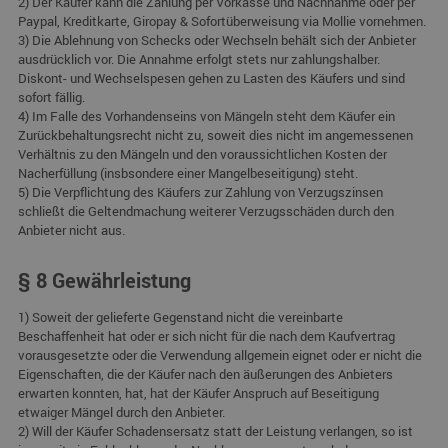
2) Der Käufer kann die Zahlung per Vorkasse und Nachnahme oder per
Paypal, Kreditkarte, Giropay & Sofortüberweisung via Mollie vornehmen.
3) Die Ablehnung von Schecks oder Wechseln behält sich der Anbieter
ausdrücklich vor. Die Annahme erfolgt stets nur zahlungshalber.
Diskont- und Wechselspesen gehen zu Lasten des Käufers und sind
sofort fällig.
4) Im Falle des Vorhandenseins von Mängeln steht dem Käufer ein
Zurückbehaltungsrecht nicht zu, soweit dies nicht im angemessenen
Verhältnis zu den Mängeln und den voraussichtlichen Kosten der
Nacherfüllung (insbsondere einer Mangelbeseitigung) steht.
5) Die Verpflichtung des Käufers zur Zahlung von Verzugszinsen
schließt die Geltendmachung weiterer Verzugsschäden durch den
Anbieter nicht aus.
§ 8 Gewährleistung
1) Soweit der gelieferte Gegenstand nicht die vereinbarte
Beschaffenheit hat oder er sich nicht für die nach dem Kaufvertrag
vorausgesetzte oder die Verwendung allgemein eignet oder er nicht die
Eigenschaften, die der Käufer nach den äußerungen des Anbieters
erwarten konnten, hat, hat der Käufer Anspruch auf Beseitigung
etwaiger Mängel durch den Anbieter.
2) Will der Käufer Schadensersatz statt der Leistung verlangen, so ist