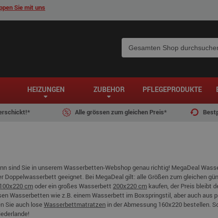
pen Sie mit uns
HEIZUNGEN
ZUBEHÖR
PFLEGEPRODUKTE
erschickt!*
Alle grössen zum gleichen Preis*
Bestp
nn sind Sie in unserem Wasserbetten-Webshop genau richtig! MegaDeal Wasse
r Doppelwasserbett geeignet. Bei MegaDeal gilt: alle Größen zum gleichen günsti
100x220 cm
oder ein großes Wasserbett
200x220 cm
kaufen, der Preis bleibt 
iösen Wasserbetten wie z.B. einem Wasserbett im Boxspringstil, aber auch aus 
n Sie auch lose
Wasserbettmatratzen
in der Abmessung 160x220 bestellen. So
iederlande!