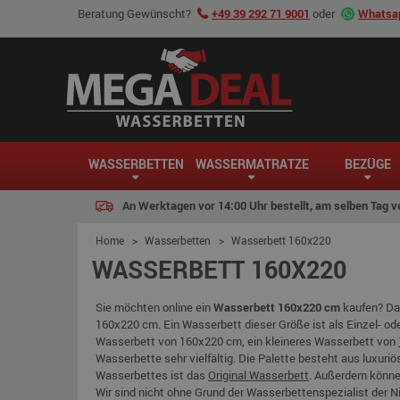
Beratung Gewünscht?
+49 39 292 71 9001
oder
Whatsap
WASSERBETTEN
WASSERMATRATZE
BEZÜGE
An Werktagen vor 14:00 Uhr bestellt, am selben Tag v
Home
>
Wasserbetten
>
Wasserbett 160x220
WASSERBETT 160X220
Sie möchten online ein
Wasserbett 160x220 cm
kaufen? Da
160x220 cm. Ein Wasserbett dieser Größe ist als Einzel- ode
Wasserbett von 160x220 cm, ein kleineres Wasserbett von
Wasserbette sehr vielfältig. Die Palette besteht aus luxur
Wasserbettes ist das
Original Wasserbett
. Außerdem könne
Wir sind nicht ohne Grund der Wasserbettenspezialist der N