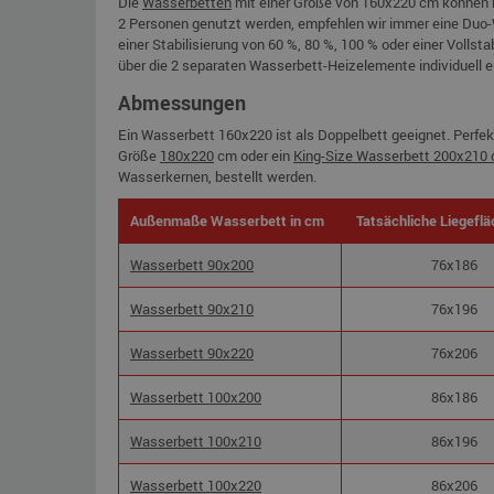
Die
Wasserbetten
mit einer Größe von 160x220 cm können 
2 Personen genutzt werden, empfehlen wir immer eine Duo-
einer Stabilisierung von 60 %, 80 %, 100 % oder einer Volls
über die 2 separaten Wasserbett-Heizelemente individuell e
Abmessungen
Ein Wasserbett 160x220 ist als Doppelbett geeignet. Perfek
Größe
180x220
cm oder ein
King-Size Wasserbett 200x210
Wasserkernen, bestellt werden.
Außenmaße Wasserbett in cm
Tatsächliche Liegeflä
Wasserbett 90x200
76x186
Wasserbett 90x210
76x196
Wasserbett 90x220
76x206
Wasserbett 100x200
86x186
Wasserbett 100x210
86x196
Wasserbett 100x220
86x206