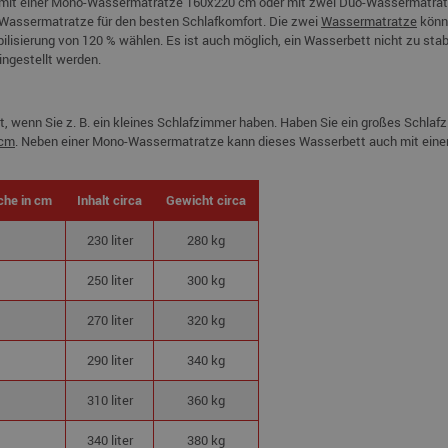
mit einer Mono-Wassermatratze 160x220 cm oder mit zwei Duo-Wassermatratz
Wassermatratze für den besten Schlafkomfort. Die zwei
Wassermatratze
könne
tabilisierung von 120 % wählen. Es ist auch möglich, ein Wasserbett nicht zu st
ingestellt werden.
t, wenn Sie z. B. ein kleines Schlafzimmer haben. Haben Sie ein großes Schla
 cm
. Neben einer Mono-Wassermatratze kann dieses Wasserbett auch mit eine
che in cm
Inhalt circa
Gewicht circa
230 liter
280 kg
250 liter
300 kg
270 liter
320 kg
290 liter
340 kg
310 liter
360 kg
340 liter
380 kg