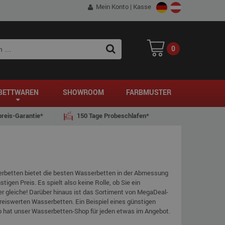
Mein Konto
|
Kasse
0
SEARCH
BETTWAREN
SHOWROOM
FARBMUSTER
reis-Garantie*
150 Tage Probeschlafen*
rbetten bietet die besten Wasserbetten in der Abmessung
gen Preis. Es spielt also keine Rolle, ob Sie ein
der gleiche! Darüber hinaus ist das Sortiment von MegaDeal-
preiswerten Wasserbetten. Ein Beispiel eines günstigen
 hat unser Wasserbetten-Shop für jeden etwas im Angebot.