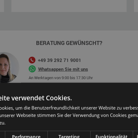
BERATUNG GEWÜNSCHT?
+49 39 292 71 9001
Whatsappen Sie mit uns
An Werktagen von 9:00 bis 17:30 Uhr
ite verwendet Cookies.
okies, um die Benutzerfreundlichkeit unserer Website zu verbes
unserer Webseite stimmen Sie der Verwendung von Cookies gem
 Abmessung 160x220cm?
zu.
enden
Wasserbetten
in der Größe 160x220 cm kaufen.
Performance
Targeting
Funktionalität