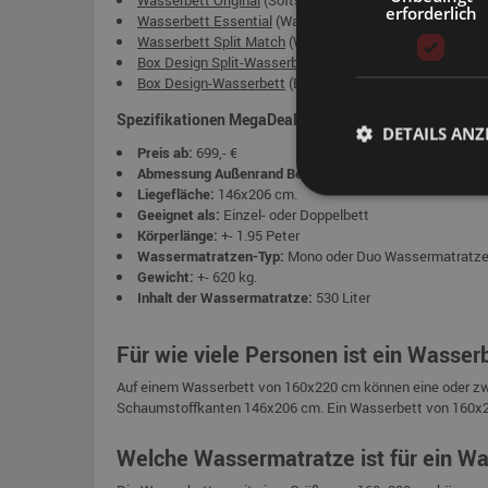
erforderlich
Wasserbett Essential
(Wasserbett in einem vorhandenen
Wasserbett Split Match
(Wasserbett mit geteiltem Sc
Box Design Split-Wasserbett
(Boxspring-Modell Wasserb
Box Design-Wasserbett
(Boxspring-Modell Wasserbett 
Spezifikationen MegaDeal Wasserbett 160x220 cm.
DETAILS ANZ
Preis ab:
699,- €
Abmessung Außenrand Bett:
160x220 cm.
Liegefläche:
146x206 cm.
Geeignet als:
Einzel- oder Doppelbett
Körperlänge:
+- 1.95 Peter
Wassermatratzen-Typ:
Mono oder Duo Wassermatratz
Gewicht:
+- 620 kg.
Inhalt der Wassermatratze:
530 Liter
Für wie viele Personen ist ein Wasse
Auf einem Wasserbett von 160x220 cm können eine oder zwei
Schaumstoffkanten 146x206 cm. Ein Wasserbett von 160x220
Welche Wassermatratze ist für ein W