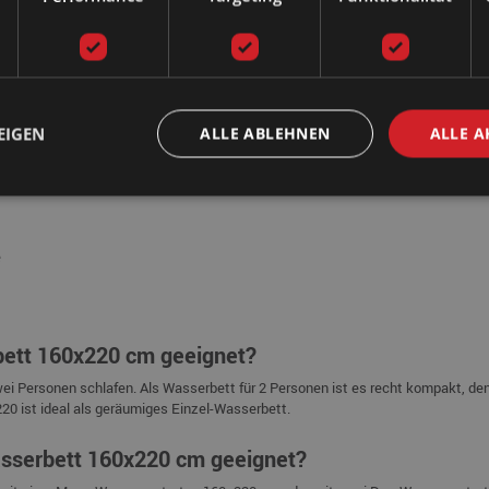
 Bett)
haumrahmen)
ett)
mit geteiltem Schaumrand)
EIGEN
ALLE ABLEHNEN
ALLE A
e
rbett 160x220 cm geeignet?
 Personen schlafen. Als Wasserbett für 2 Personen ist es recht kompakt, denn
 ist ideal als geräumiges Einzel-Wasserbett.
asserbett 160x220 cm geeignet?