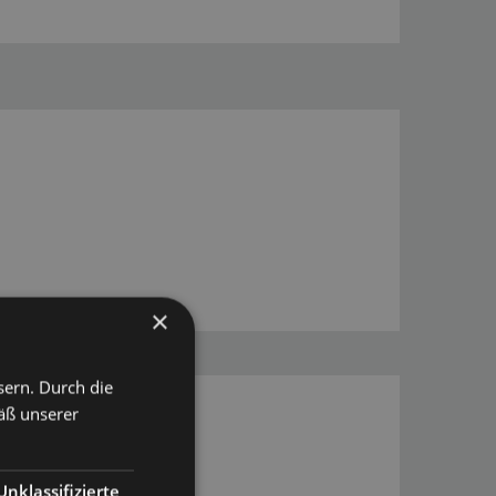
×
sern. Durch die
äß unserer
Unklassifizierte