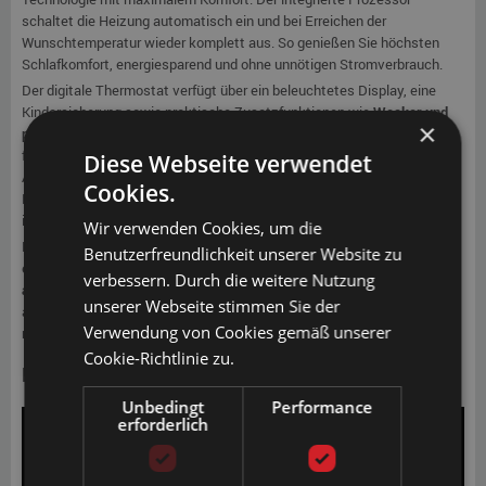
schaltet die Heizung automatisch ein und bei Erreichen der
Wunschtemperatur wieder komplett aus. So genießen Sie höchsten
Schlafkomfort, energiesparend und ohne unnötigen Stromverbrauch.
Der digitale Thermostat verfügt über ein beleuchtetes Display, eine
Kindersicherung sowie praktische Zusatzfunktionen wie
Wecker und
×
programmierbaren Timer
. Der Regelbereich von 24 °C bis 36 °C kann in
feinen Schritten von nur 0,1 °C eingestellt werden – für eine individuelle
Diese Webseite verwendet
Anpassung an Ihr perfektes Schlafklima. Durch die intelligente
Cookies.
Netzfreischaltung wird kein Strom verbraucht, wenn die Heizung
inaktiv ist.
Wir verwenden Cookies, um die
Das flexible Carbon-Heizelement ist robust, wasserfest (IP67) und mit
Benutzerfreundlichkeit unserer Website zu
einem dreifachen Überhitzungsschutz ausgestattet. Dank des
verbessern. Durch die weitere Nutzung
abnehmbaren Thermostats
kann dieser bei Bedarf separat
unserer Webseite stimmen Sie der
ausgetauscht werden – ohne das gesamte Heizelement ersetzen zu
Verwendung von Cookies gemäß unserer
müssen.
Cookie-Richtlinie zu.
Produktvideo ansehen
Unbedingt
Performance
erforderlich