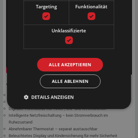
Targeting
Funktionalität
Unklassifizierte
ALLE AKZEPTIEREN
ALLE ABLEHNEN
Vorteile & Merkmale
Passend für alle Wasserbett-Typen (Hardside & Softside)
DETAILS ANZEIGEN
Stufenlos regelbar von 24 °C bis 36 °C, präzise bis auf 0,1 °C
Digitaler Thermostat mit Timer-, Uhr- und Weckfunktion
Intelligente Netzfreischaltung – kein Stromverbrauch im
Ruhezustand
Abnehmbarer Thermostat – separat austauschbar
Beleuchtetes Display und Kindersicherung für mehr Sicherheit