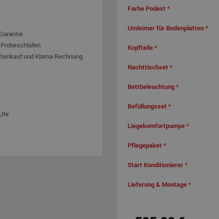
Farbe Podest
*
Umleimer für Bodenplatten
*
Garantie
 Probeschlafen
Kopfteile
*
atenkauf und Klarna Rechnung
Nachttischset
*
Bettbeleuchtung
*
Befüllungsset
*
Uhr.
Liegekomfortpumpe
*
Pflegepaket
*
Start Konditionierer
*
Lieferung & Montage
*