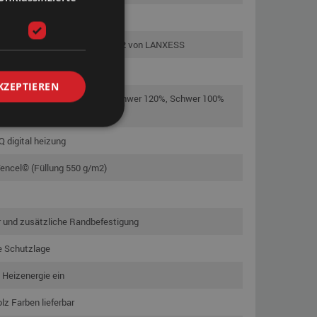
he Vinylqualität von MESAMOLL 2 von LANXESS
L 2 von LANXESS
KZEPTIEREN
ach Wahl (Schwer 100%, Extra Schwer 120%, Schwer 100%
0%, + Lendenstütze)
Q digital heizung
encel© (Füllung 550 g/m2)
 und zusätzliche Randbefestigung
e Schutzlage
 Heizenergie ein
lz Farben lieferbar