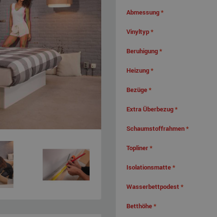
Abmessung
*
Vinyltyp
*
Beruhigung
*
Heizung
*
Bezüge
*
Extra Überbezug
*
Schaumstoffrahmen
*
Topliner
*
Isolationsmatte
*
Wasserbettpodest
*
Betthöhe
*