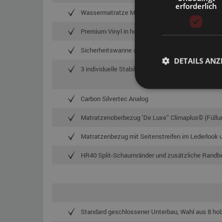
erforderlich
Wassermatratze Monosystem
Premium-Vinyl in hoher Qualität, DIN EN 71-3 zertif
Sicherheitswanne aus Vinyl, DIN EN 71-3 zertifizie
DETAILS ANZ
3 individuelle Stabilisationen nach Wahl (Nicht 0%
Carbon Silvertec Analog
Matratzenoberbezug ’De Luxe” Climaplus© (Füllu
Matratzenbezug mit Seitenstreifen im Lederlook 
HR40 Split-Schaumränder und zusätzliche Randb
Standard geschlossener Unterbau, Wahl aus 8 hol