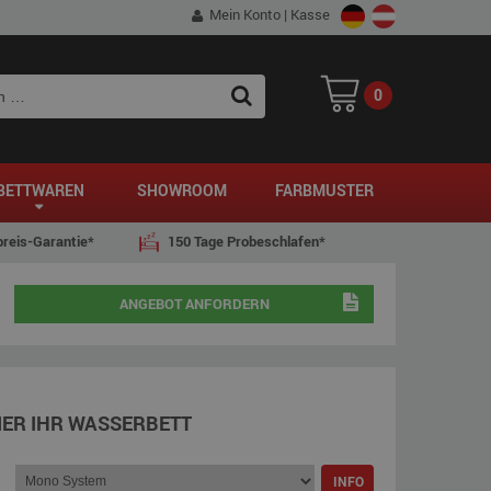
Mein Konto
|
Kasse
0
SEARCH
BETTWAREN
SHOWROOM
FARBMUSTER
reis-Garantie*
150 Tage Probeschlafen*
ANGEBOT ANFORDERN
IER IHR WASSERBETT
INFO