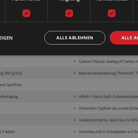
Wassermatratze Duosystem
iziert
Spezielle gesundheitsfreundlic
rt
Sicherheitswanne aus MESAMOL
EIGEN
ALLE ABLEHNEN
ALLE A
, Leicht 60% und Mittel 80%)
4 individuelle Stabilisationen n
+ Lendenstütze, Extra Schwer 12
Carbon Classic analog of Carbon I
ng 350 g/m2)
Matratzenoberbezug ’Premium” T
und Opti®rits
efestigung
HR40 + Visco Split-Schaumränder
Zwischen-Topliner als zusätzlich
Isolationsmatte, spart bis zu 20%
z Farben
Unterbau mit 6 Schubladen in 2 ho