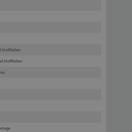
d Stofffarben
nd Stofffarben
Duo
ontage