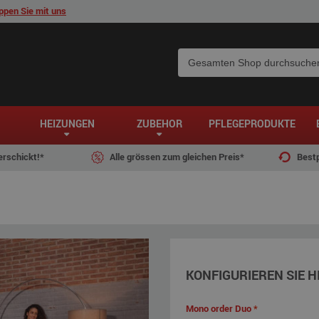
pen Sie mit uns
HEIZUNGEN
ZUBEHÖR
PFLEGEPRODUKTE
erschickt!*
Alle grössen zum gleichen Preis*
Bestp
KONFIGURIEREN SIE H
Mono order Duo
*