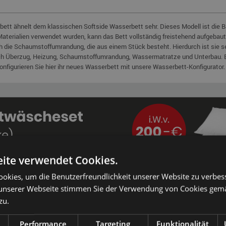
tt ähnelt dem klassischen Softside Wasserbett sehr. Dieses Modell ist die Ba
Materialien verwendet wurden, kann das Bett vollständig freistehend aufgeba
 die Schaumstoffumrandung, die aus einem Stück besteht. Hierdurch ist sie seh
eßlich Überzug, Heizung, Schaumstoffumrandung, Wassermatratze und Unterbau. 
nfigurieren Sie hier ihr neues Wasserbett mit unsere Wasserbett-Konfigurator.
ite verwendet Cookies.
okies, um die Benutzerfreundlichkeit unserer Website zu verbes
unserer Webseite stimmen Sie der Verwendung von Cookies gem
Optionale Ausstattung
zu.
Performance
Targeting
Funktionalität