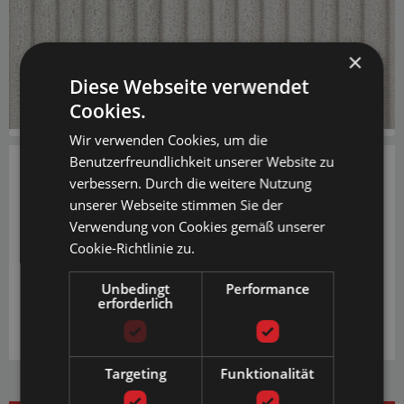
×
Diese Webseite verwendet
Cookies.
Wir verwenden Cookies, um die
Benutzerfreundlichkeit unserer Website zu
verbessern. Durch die weitere Nutzung
0,50 €
unserer Webseite stimmen Sie der
Verwendung von Cookies gemäß unserer
PREISE INKL. MWST. UND GRATIS
VERSAND AB € 20,-
Cookie-Richtlinie zu.
IN DEN WARENKORB
Unbedingt
Performance
erforderlich
Targeting
Funktionalität