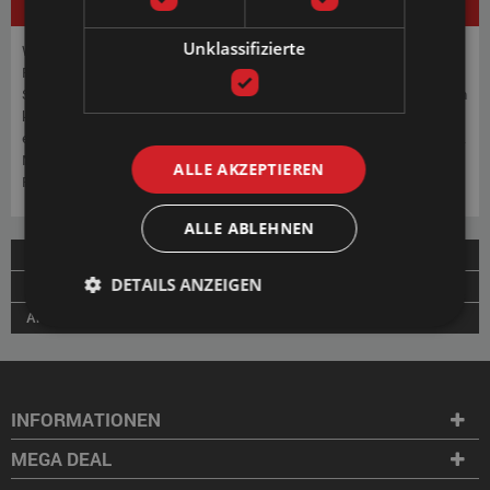
BESCHREIBUNG
Unklassifizierte
Wir verstehen besser als jeder andere, dass die Wahl der richtigen
Farbe für Ihr neues Wasserbett eine Entscheidung ist, die Sie mit
Sorgfalt treffen möchten. Wir wissen, dass es manchmal schwierig sein
kann, sich nur auf der Grundlage von Online-Bildern endgültig zu
entscheiden. Das Anfordern von Farbmuster ist dann die ideale Lösung.
Mit den Farbmuster bieten wir Ihnen die Möglichkeit, die Farben in der
ALLE AKZEPTIEREN
Realität zu erleben, bevor Sie Ihre endgültige Entscheidung treffen.
ALLE ABLEHNEN
LIEFERUNG
DETAILS ANZEIGEN
ZAHLUNG
ANLEITUNG
INFORMATIONEN
MEGA DEAL